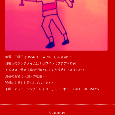
毎週 日曜日はOSANPO WINE しるぶぷれー
日曜日のランチタイムは？仏ワインにプチアペロ付
￥５００で買える幸せ♡徐々にですが浸透してきました！
お昼のお酒は天国への近道・・・
皆様のお越しお待ちしております♪
下田 カフェ ランチ レトロ しるぶぷれー CAFE CHITOSEYA
Counter