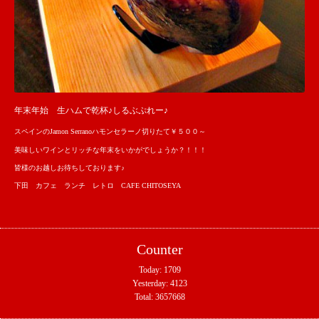
年末年始 生ハムで乾杯♪しるぶぷれー♪
スペインのJamon Serranoハモンセラーノ切りたて￥５００～
美味しいワインとリッチな年末をいかがでしょうか？！！！
皆様のお越しお待ちしております♪
下田 カフェ ランチ レトロ CAFE CHITOSEYA
Counter
Today:
1709
Yesterday:
4123
Total:
3657668