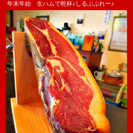
年末年始 生ハムで乾杯♪しるぶぷれー♪