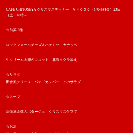
CAFE CHITOSEYA クリスマスディナー ￥４０００（1名様料金）23日
（土）18時～
☆前菜 2種
ロックフォールチーズ＆ハチミツ カナッペ
生クリーム＆卵のココット 北海イクラ添え
☆サラダ
田舎風テリーヌ パテドカンパーニュのサラダ
☆スープ
法蓮草＆蕪のポタージュ クリスマス仕立て
☆お魚