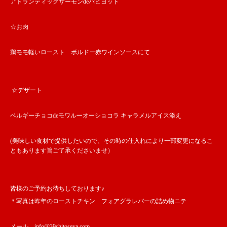
アトランティックサーモンdeパピヨット
☆お肉
鶏モモ軽いロースト ボルドー赤ワインソースにて
☆デザート
ベルギーチョコdeモワルーオーショコラ キャラメルアイス添え
(美味しい食材で提供したいので、その時の仕入れにより一部変更になるこ
ともあります旨ご了承くださいませ）
皆様のご予約お待ちしております♪
＊写真は昨年のローストチキン フォアグラレバーの詰め物ニテ
メール info@39chitoseya.com