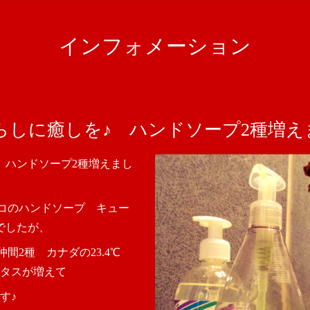
インフォメーション
らしに癒しを♪ ハンドソープ2種増え
 ハンドソープ2種増えまし
シスコのハンドソープ キュー
でしたが、
な仲間2種 カナダの23.4℃
タスが増えて
す♪