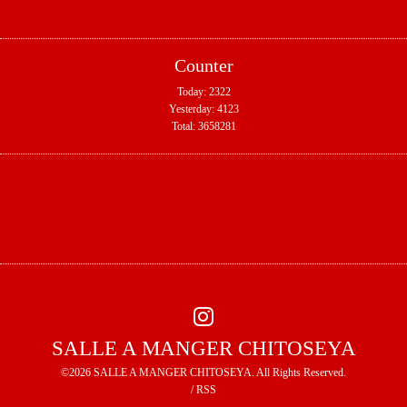
Counter
Today:
2322
Yesterday:
4123
Total:
3658281
SALLE A MANGER CHITOSEYA
©2026
SALLE A MANGER CHITOSEYA
. All Rights Reserved.
/
RSS