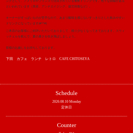
ンクとして、アメリカやフランスで注目されている食酢ドリンクです。色々な効能がある
といわれています（美容、アンチエイジング、疲労回復など）。
オーナーがすっぱいものが苦手なので、あまり酸味を感じないすっきりとした飲みやすい
ドリンクになっています(#^^#)
ご来店のお客様にご好評いただいておりまして、残り少なくなってきております。スウィ
ッチェルを飲んで、夏の暑さを吹き飛ばしましょう。
皆様のお越しをお待ちしております。
下田 カフェ ランチ レトロ CAFE CHITOSEYA
Schedule
2026.08.10 Monday
定休日
Counter