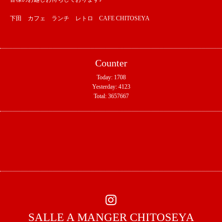
下田 カフェ ランチ レトロ CAFE CHITOSEYA
Counter
Today:
1708
Yesterday:
4123
Total:
3657667
SALLE A MANGER CHITOSEYA