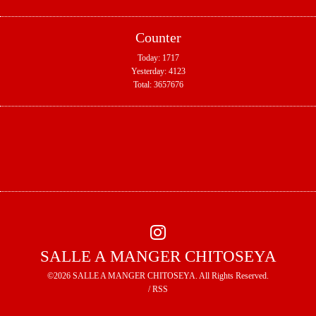
Counter
Today:
1717
Yesterday:
4123
Total:
3657676
SALLE A MANGER CHITOSEYA
©2026
SALLE A MANGER CHITOSEYA
. All Rights Reserved.
/
RSS