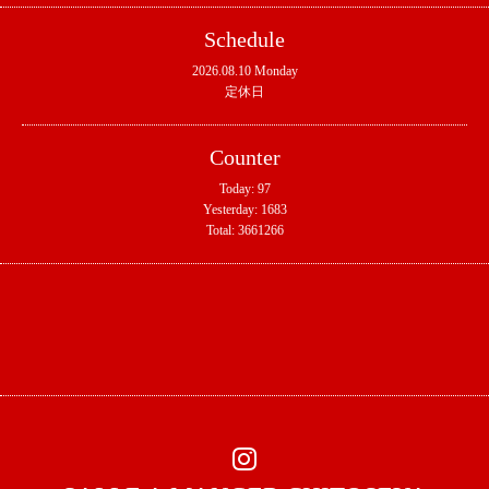
Schedule
2026.08.10 Monday
定休日
Counter
Today:
97
Yesterday:
1683
Total:
3661266