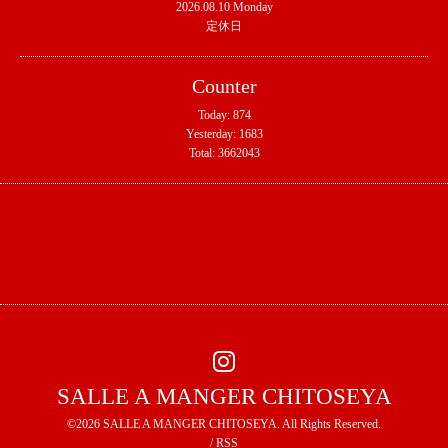
2026.08.10 Monday
定休日
Counter
Today:
874
Yesterday:
1683
Total:
3662043
SALLE A MANGER CHITOSEYA
©2026
SALLE A MANGER CHITOSEYA
. All Rights Reserved.
/
RSS