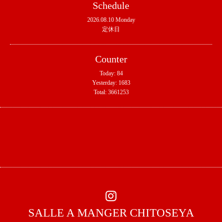
Schedule
2026.08.10 Monday
定休日
Counter
Today:
84
Yesterday:
1683
Total:
3661253
SALLE A MANGER CHITOSEYA