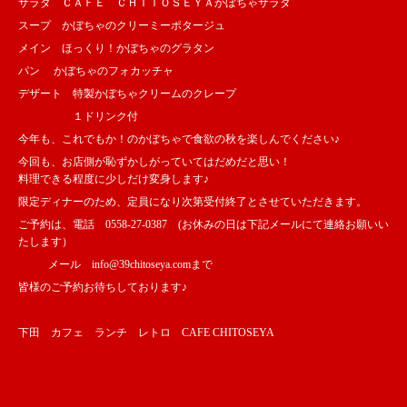
サラダ ＣＡＦＥ ＣＨＩＴＯＳＥＹＡかぼちゃサラダ
スープ かぼちゃのクリーミーポタージュ
メイン ほっくり！かぼちゃのグラタン
パン かぼちゃのフォカッチャ
デザート 特製かぼちゃクリームのクレープ
１ドリンク付
今年も、これでもか！のかぼちゃで食欲の秋を楽しんでください♪
今回も、お店側が恥ずかしがっていてはだめだと思い！
料理できる程度に少しだけ変身します♪
限定ディナーのため、定員になり次第受付終了とさせていただきます。
ご予約は、電話 0558-27-0387 (お休みの日は下記メールにて連絡お願いい
たします）
メール info@39chitoseya.comまで
皆様のご予約お待ちしております♪
下田 カフェ ランチ レトロ CAFE CHITOSEYA