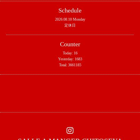
Schedule
2026.08.10 Monday
定休日
Counter
Today:
16
Yesterday:
1683
Total:
3661185