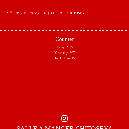
下田 カフェ ランチ レトロ CAFE CHITOSEYA
Counter
Today:
2179
Yesterday:
867
Total:
3654015
SALLE A MANGER CHITOSEYA