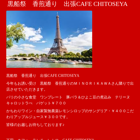
黒船祭 香煎通り 出張CAFE CHITOSEYA
黒船祭 香煎通り 出張CAFE CHITOSEYA
今年もお誘い受け 黒船祭 香煎通りのＭＩＮＯＲＩＫＡＷＡさん隣りで出
店させていただきます。
パリの小さな食堂 ワンプレート 豚バラ＆ひよこ豆の煮込み テリーヌ
キャロットラぺ バゲット￥７００
かちわりワイン・自家製無農薬レモンシロップのサングリア・￥４００こだ
わりアップルジュース￥３００です。
皆様のお越しお待ちしております♪