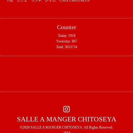
下田 カフェ ランチ レトロ CAFE CHITOSEYA
Counter
Today:
1918
Yesterday:
867
Total:
3653754
SALLE A MANGER CHITOSEYA
©2026
SALLE A MANGER CHITOSEYA
. All Rights Reserved.