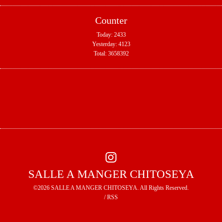
Counter
Today:
2433
Yesterday:
4123
Total:
3658392
SALLE A MANGER CHITOSEYA
©2026
SALLE A MANGER CHITOSEYA
. All Rights Reserved.
/
RSS