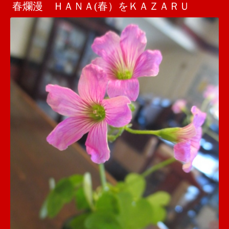
春爛漫 ＨＡＮＡ(春）をＫＡＺＡＲＵ