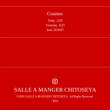
Counter
Today:
2228
Yesterday:
4123
Total:
3658187
SALLE A MANGER CHITOSEYA
©2026
SALLE A MANGER CHITOSEYA
. All Rights Reserved.
/
RSS