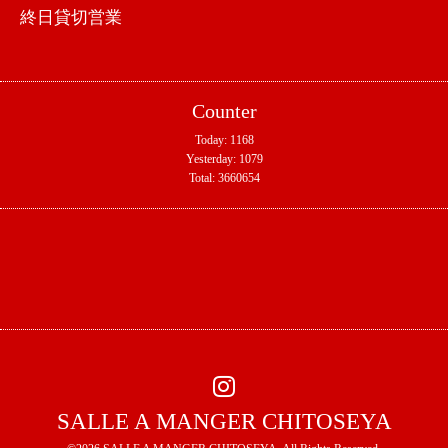
終日貸切営業
Counter
Today:
1168
Yesterday:
1079
Total:
3660654
SALLE A MANGER CHITOSEYA