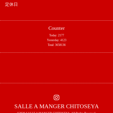
定休日
Counter
Today:
2177
Yesterday:
4123
Total:
3658136
SALLE A MANGER CHITOSEYA